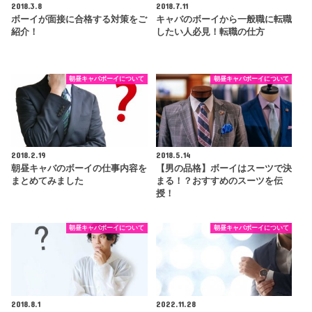
2018.3.8
2018.7.11
ボーイが面接に合格する対策をご
キャバのボーイから一般職に転職
紹介！
したい人必見！転職の仕方
朝昼キャバボーイについて
朝昼キャバボーイについて
2018.2.19
2018.5.14
朝昼キャバのボーイの仕事内容を
【男の品格】ボーイはスーツで決
まとめてみました
まる！？おすすめのスーツを伝
授！
朝昼キャバボーイについて
朝昼キャバボーイについて
2018.8.1
2022.11.28