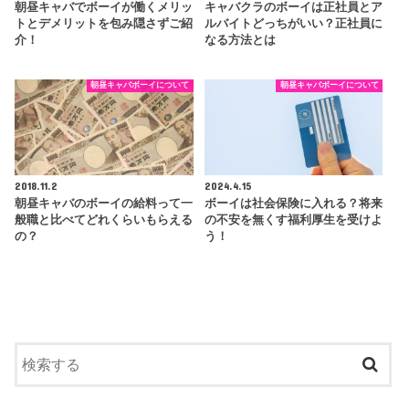
朝昼キャバでボーイが働くメリッ
キャバクラのボーイは正社員とア
トとデメリットを包み隠さずご紹
ルバイトどっちがいい？正社員に
介！
なる方法とは
朝昼キャバボーイについて
朝昼キャバボーイについて
2018.11.2
2024.4.15
朝昼キャバのボーイの給料って一
ボーイは社会保険に入れる？将来
般職と比べてどれくらいもらえる
の不安を無くす福利厚生を受けよ
の？
う！